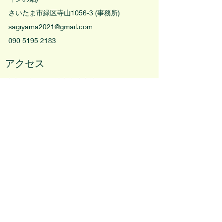
さいたま市緑区寺山1056-3 (事務所)
sagiyama2021@gmail.com
090 5195 2183
アクセス
大宮駅東口より浦和学院高校行きバス
または
東浦和駅よりさいたま東営業所行きバス
バス停「代山」下車、徒歩２分
＊駐車場はお問い合わせください