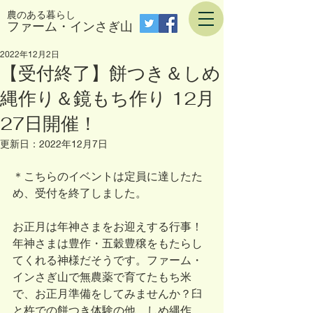
農のある暮らし
​ファーム・インさぎ山
2022年12月2日
【受付終了】餅つき＆しめ
縄作り＆鏡もち作り 12月
27日開催！
更新日：
2022年12月7日
＊こちらのイベントは定員に達したた
め、受付を終了しました。
お正月は年神さまをお迎えする行事！
年神さまは豊作・五穀豊穣をもたらし
てくれる神様だそうです。ファーム・
インさぎ山で無農薬で育てたもち米
で、お正月準備をしてみませんか？臼
と杵での餅つき体験の他、しめ縄作