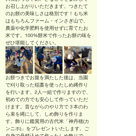
お召し上がりいただきます。つきたて
のお餅の美味しさは格別です！もち米
はもちろんファーム・インさぎ山で、
農薬や化学肥料を使用せずに育てたお
米です。100%餅米で作ったお餅の味を
ぜひ堪能してください。
お餅つきでお腹を満たした後は、当園
で刈り取った稲藁を使ったしめ縄作り
を行います。2人一組で作りますので、
初めての方でも安心して作っていただ
けます。
昔ながらのやり方で３本のわ
ら束を縄にして、しめ飾りを作りま
す。
飾りに鑑賞用の古代米「神丹穂(カ
ンニホ)」をプレゼントいたします。ご
自身で丹精込めて作ったしめ飾りで、