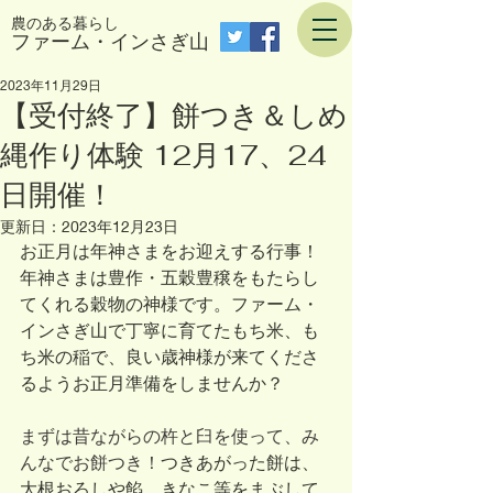
農のある暮らし
​ファーム・インさぎ山
2023年11月29日
【受付終了】餅つき＆しめ
縄作り体験 12月17、24
日開催！
更新日：
2023年12月23日
お正月は年神さまをお迎えする行事！
年神さまは豊作・五穀豊穣をもたらし
てくれる穀物の神様です。ファーム・
インさぎ山で丁寧に育てたもち米、も
ち米の稲で、良い歳神様が来てくださ
るようお正月準備をしませんか？
まずは昔ながらの杵と臼を使って、み
んなでお餅つき！
つきあがった餅は、
大根おろしや餡、きなこ等をまぶして