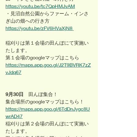
https://youtu.be/tc7QpHMJvAM
・見沼自然公園からファーム・インさ
ぎ山の畑への行き方
https://youtu.be/zFV6HVaXjN8 
稲刈りは第１会場の田んぼにて実施い
たします。
第１会場のgoogleマップはこちら
https://maps.app.goo.gl/J2T9BVRK7zZ
vJdq67
9月30日
　田んぼ集合！
集合場所のgoogleマップはこちら！
https://maps.app.goo.gl/6TdDnJygc8U
wrAD47
稲刈りは第２会場の田んぼにて実施い
たします。