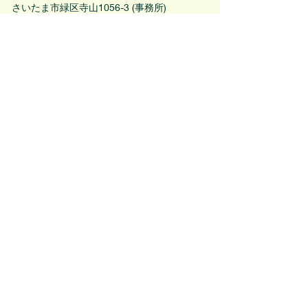
さいたま市緑区寺山1056-3 (事務所)
sagiyama2021@gmail.com
090 5195 2183
アクセス
大宮駅東口より浦和学院高校行きバス
または
東浦和駅よりさいたま東営業所行きバス
バス停「代山」下車、徒歩２分
＊駐車場はお問い合わせください