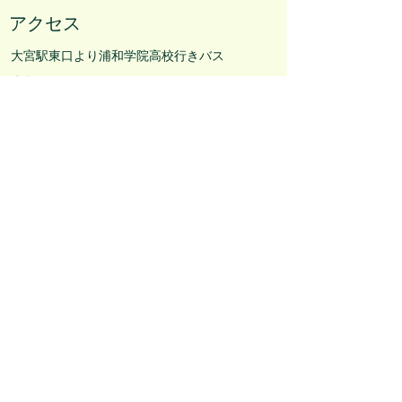
アクセス
大宮駅東口より浦和学院高校行きバス
または
東浦和駅よりさいたま東営業所行きバス
バス停「代山」下車、徒歩２分
＊駐車場はお問い合わせください